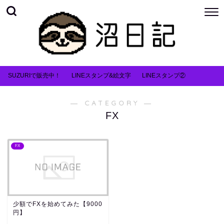
SUZURIで販売中！
LINEスタンプ&絵文字
LINEスタンプ②
― CATEGORY ―
FX
FX
少額でFXを始めてみた【9000
円】