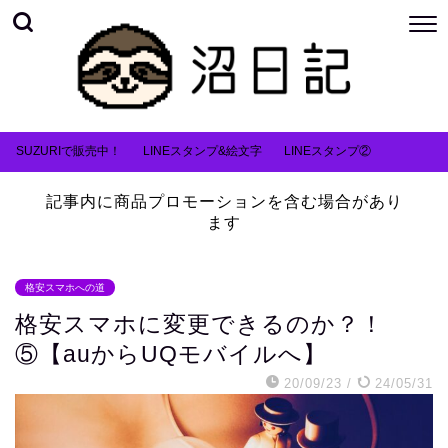
SUZURIで販売中！
LINEスタンプ&絵文字
LINEスタンプ②
記事内に商品プロモーションを含む場合があり
ます
格安スマホへの道
格安スマホに変更できるのか？！
⑤【auからUQモバイルへ】
20/09/23
/
24/05/31