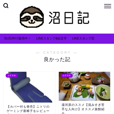
SUZURIで販売中！
LINEスタンプ&絵文字
LINEスタンプ②
― CATEGORY ―
良かった記
おすすめ
おすすめ
湯河原のススメ【混みすぎ苦
【カバー付も発売】ニトリの
手な人向け】オススメ旅館紹
ゲーミング座椅子をレビュー
介