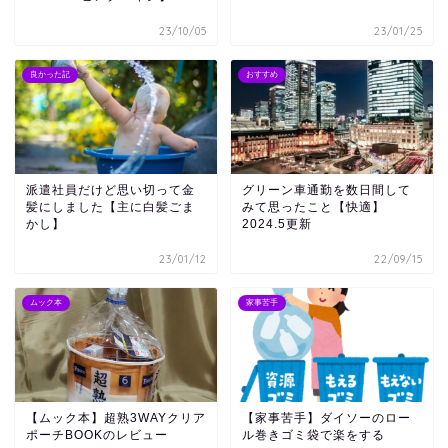
23/10/05
23/01/25
良かった記
おすすめ
派遣社員だけど思い切って金
グリーン車通勤を数日間して
髪にしました【主に白髪ごま
みて思ったこと【快適】
かし】
2024.5更新
23/01/12
22/09/15
ムック本
家事苦手
【ムック本】超熟3WAYクリア
【家事苦手】ダイソーのロー
ポーチBOOKのレビュー
ル巻きゴミ袋で楽をする