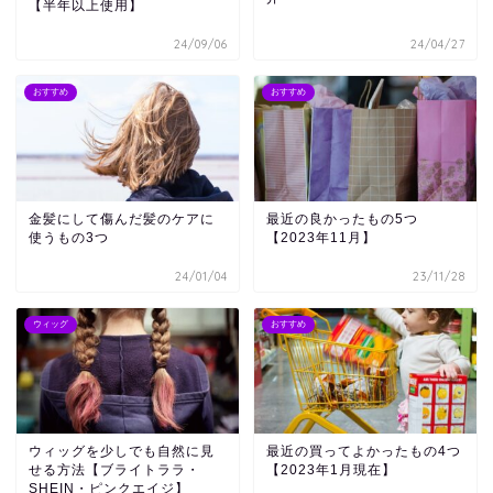
【半年以上使用】
24/09/06
24/04/27
おすすめ
おすすめ
金髪にして傷んだ髪のケアに
最近の良かったもの5つ
使うもの3つ
【2023年11月】
24/01/04
23/11/28
ウィッグ
おすすめ
ウィッグを少しでも自然に見
最近の買ってよかったもの4つ
せる方法【ブライトララ・
【2023年1月現在】
SHEIN・ピンクエイジ】