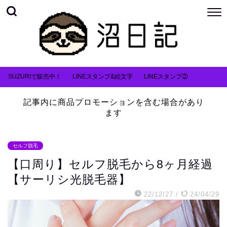
SUZURIで販売中！
LINEスタンプ&絵文字
LINEスタンプ②
記事内に商品プロモーションを含む場合があり
ます
セルフ脱毛
【口周り】セルフ脱毛から8ヶ月経過
【サーリシ光脱毛器】
22/12/27
/
24/04/29