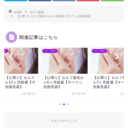
HOME
セルフ脱毛
【口周り】セルフ脱毛から8ヶ月経過【サーリシ光脱毛器】
関連記事はこちら
フ脱毛
セルフ脱毛
セルフ脱毛
終回【口周り】セルフ
【口周り】セルフ脱毛か
【口周り】セルフ脱
毛から12ヶ月経過【サ
ら6ヶ月経過【サーリシ
ら2ヶ月経過【サー
リシ光脱毛器】
光脱毛器】
光脱毛器】
23/05/25
22/10/31
22/0
スポンサーリンク