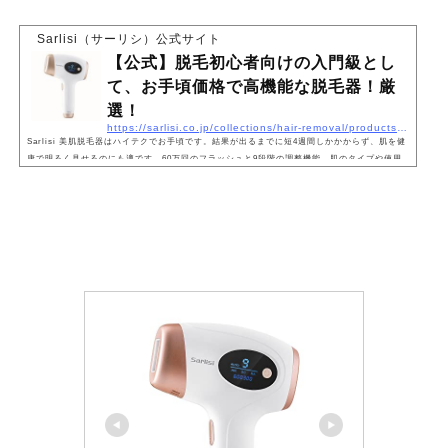
Sarlisi（サーリシ）公式サイト
【公式】脱毛初心者向けの入門級とし
て、お手頃価格で高機能な脱毛器！厳
選！
https://sarlisi.co.jp/collections/hair-removal/products/epilator-ai01
Sarlisi 美肌脱毛器はハイテクでお手頃です。結果が出るまでに短4週間しかかからず、肌を健
康で明るく見せるのにも適です。60万回のフラッシュと9段階の調整機能、肌のタイプや使用
場所に合わせて安心ケア。その上、美肌・美白効果もあり、スキンケにもおすすめ！ 自宅でサ
ロンクオリティの脱毛を楽しめ、時間もお金も楽！