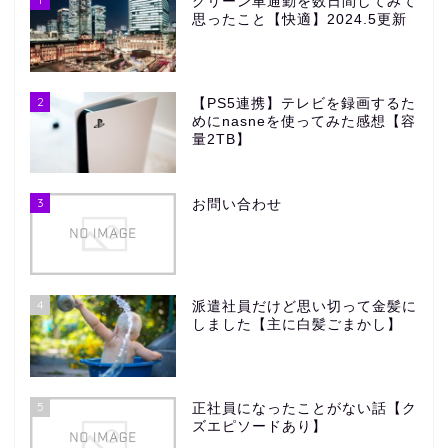
グリーン車通勤を数日間してみて
思ったこと【快適】2024.5更新
2
【PS5連携】テレビを録画するた
めにnasneを使ってみた感想【容
量2TB】
3
お問い合わせ
4
派遣社員だけど思い切って金髪に
しました【主に白髪ごまかし】
5
正社員になったことがない話【ク
ズエピソードあり】