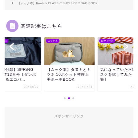
【ムック本】Reebok CLASSIC SHOULDER BAG BOOK
関連記事はこちら
ク本
良かった記
良かった記
ムック本】タヌキとキ
気になっていた不織布マ
【雑誌付録】SPRiN
ネ 10ポケット整理上
スクを試してみた【3種
2020年12月号【ダ
ポーチBOOK
類】
の洗えるエコバ...
20/11/21
22/03/14
20/1
スポンサーリンク