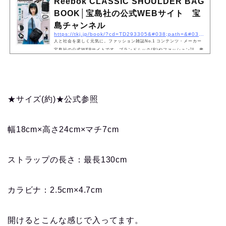
Reebok CLASSIC SHOULDER BAG
BOOK│宝島社の公式WEBサイト 宝
島チャンネル
https://tkj.jp/book/?cd=TD293305&#038;path=&#038;s1=
人と社会を楽しく元気に。ファッション雑誌No.1 コンテンツ・メーカー
宝島社の公式WEBサイトです。ブランドムック(R)やファッション誌、書
籍など宝島社から発売されている商品がご購入できます。
★サイズ(約)★公式参照
幅18cm×高さ24cm×マチ7cm
ストラップの長さ：最長130cm
カラビナ：2.5cm×4.7cm
開けるとこんな感じで入ってます。