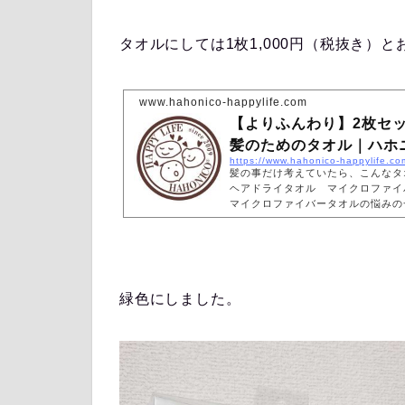
タオルにしては1枚1,000円（税抜き）
www.hahonico-happylife.com
【よりふんわり】2枚セ
髪のためのタオル｜ハホ
https://www.hahonico-happylife.
髪の事だけ考えていたら、こんな
ヘアドライタオル マイクロファイ
マイクロファイバータオルの悩みの
した。お風呂上がり、髪を丁寧に乾
ーの熱だけで一気に乾燥…。ゴシゴ
で寝てしまう…。そんな状況を多く
これらは髪にとってはよくありませ
を、やさしく素早く乾かすためには
び…
緑色にしました。