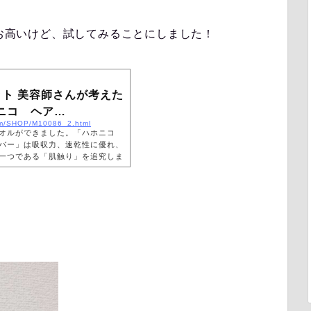
とお高いけど、試してみることにしました！
ット 美容師さんが考えた
ニコ ヘア…
com/SHOP/M10086_2.html
タオルができました。「ハホニコ
バー」は吸収力、速乾性に優れ、
一つである「肌触り」を追究しま
かすのは億劫だからと、ドライヤ
シタオルドライだけの半乾き状態
の人が経験しているはず。でも、
ん。非常にデリケートなぬれた髪
、タオルドライのためのタオル選