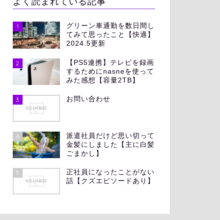
よく読まれている記事
グリーン車通勤を数日間し
1
てみて思ったこと【快適】
2024.5更新
【PS5連携】テレビを録画
2
するためにnasneを使って
みた感想【容量2TB】
お問い合わせ
3
派遣社員だけど思い切って
4
金髪にしました【主に白髪
ごまかし】
正社員になったことがない
5
話【クズエピソードあり】