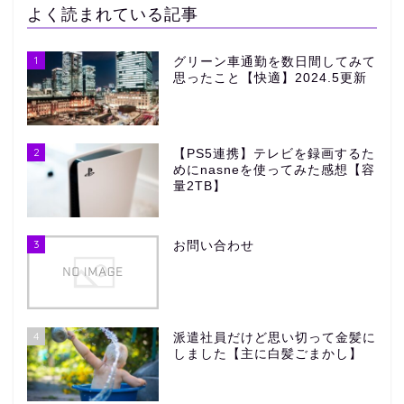
よく読まれている記事
1
グリーン車通勤を数日間してみて
思ったこと【快適】2024.5更新
2
【PS5連携】テレビを録画するた
めにnasneを使ってみた感想【容
量2TB】
3
お問い合わせ
4
派遣社員だけど思い切って金髪に
しました【主に白髪ごまかし】