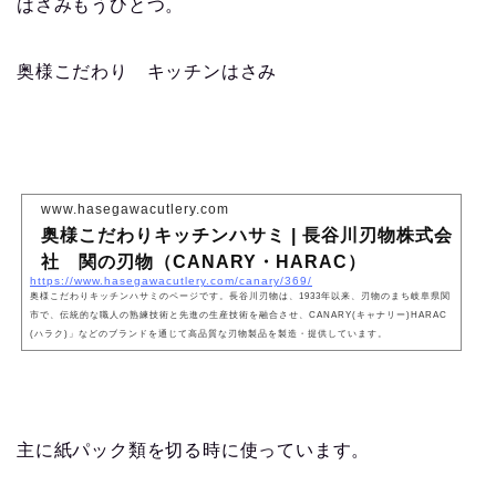
はさみもうひとつ。
奥様こだわり キッチンはさみ
www.hasegawacutlery.com
奥様こだわりキッチンハサミ | 長谷川刃物株式会
社 関の刃物（CANARY・HARAC）
https://www.hasegawacutlery.com/canary/369/
奥様こだわりキッチンハサミのページです。長谷川刃物は、1933年以来、刃物のまち岐阜県関
市で、伝統的な職人の熟練技術と先進の生産技術を融合させ、CANARY(キャナリー)HARAC
(ハラク)」などのブランドを通じて高品質な刃物製品を製造・提供しています。
主に紙パック類を切る時に使っています。