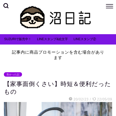
SUZURIで販売中！
LINEスタンプ&絵文字
LINEスタンプ②
記事内に商品プロモーションを含む場合があり
ます
良かった記
【家事面倒くさい】時短＆便利だった
もの
20/02/23
/
22/05/09