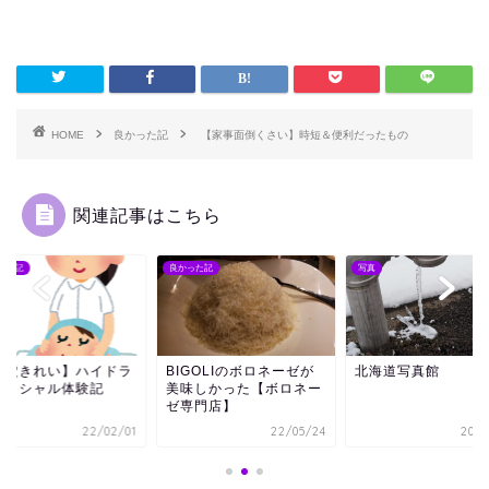
HOME
良かった記
【家事面倒くさい】時短＆便利だったもの
関連記事はこちら
った記
良かった記
写真
毛穴きれい】ハイドラ
BIGOLIのボロネーゼが
北海道写真館
ェイシャル体験記
美味しかった【ボロネー
ゼ専門店】
22/02/01
22/05/24
20/0