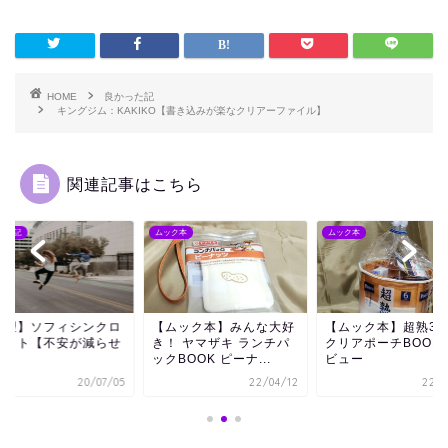
HOME
良かった記
キングジム：KAKIKO【書き込みが楽なクリアーファイル】
関連記事はこちら
ムック本
ムック本
良かった記
【ムック本】みんな大好
【ムック本】超熟3WAY
【生理】ソフィ
き！ ヤマザキ ランチパ
クリアポーチBOOKのレ
フィット【不安
ックBOOK ピーナ...
ビュー
る】
22/04/12
22/07/29