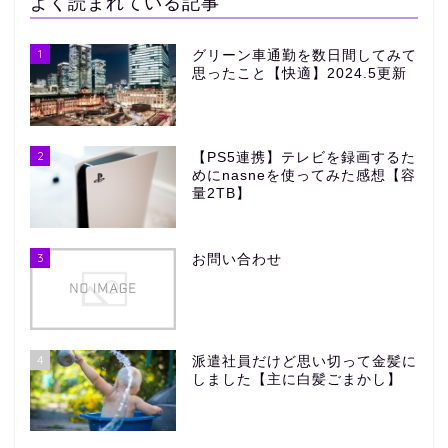
よく読まれている記事
1
グリーン車通勤を数日間してみて
思ったこと【快適】2024.5更新
2
【PS5連携】テレビを録画するた
めにnasneを使ってみた感想【容
量2TB】
3
お問い合わせ
4
派遣社員だけど思い切って金髪に
しました【主に白髪ごまかし】