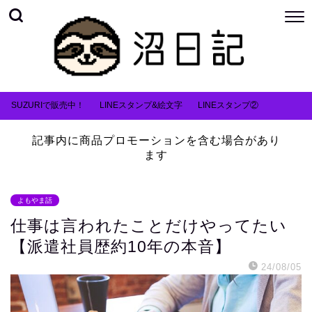
SUZURIで販売中！
LINEスタンプ&絵文字
LINEスタンプ②
記事内に商品プロモーションを含む場合があり
ます
よもやま話
仕事は言われたことだけやってたい
【派遣社員歴約10年の本音】
24/08/05