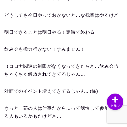
どうしても今日やっておかないと…な残業はやるけど
明日できることは明日やる！定時で終わる！
ホーム
飲み会も極力行かない！すみません！
お問い合わせ
（コロナ関連の制限がなくなってきたらさ…飲み会め
プライバシーポリシー
ちゃくちゃ解放されてきてるじゃん…
対面でのイベント増えてきてるじゃん…(怖)
MENU
きっと一部の人は仕事だから…って我慢して参加して
る人もいるかもだけどさ…