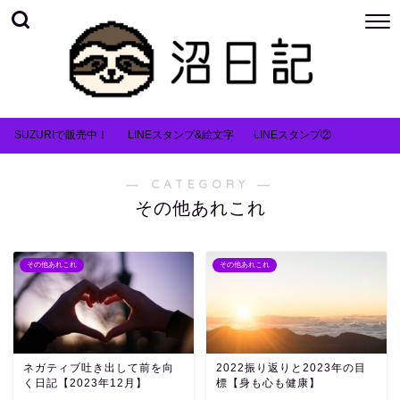
SUZURIで販売中！
LINEスタンプ&絵文字
LINEスタンプ②
― CATEGORY ―
その他あれこれ
その他あれこれ
その他あれこれ
ネガティブ吐き出して前を向
2022振り返りと2023年の目
く日記【2023年12月】
標【身も心も健康】