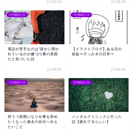
22/03/24
22/03/18
その他あれこれ
その他あれこれ
電話が苦手なのは”誰かに聞か
【イラストブログ】ある日の
れているのが嫌”が1番の原因
採血〜汗っかきの日常〜
だと気づいた話
22/03/07
21/08/20
その他あれこれ
その他あれこれ
抑うつ状態になり仕事を辞め
メンタルクリニックに行った
たくなった過去の自分へ伝え
話【疲れてるらしい】
たいこと