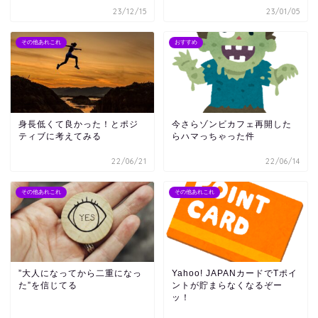
23/12/15
23/01/05
その他あれこれ
おすすめ
身長低くて良かった！とポジ
今さらゾンビカフェ再開した
ティブに考えてみる
らハマっちゃった件
22/06/21
22/06/14
その他あれこれ
その他あれこれ
”大人になってから二重になっ
Yahoo! JAPANカードでTポイ
た”を信じてる
ントが貯まらなくなるぞー
ッ！